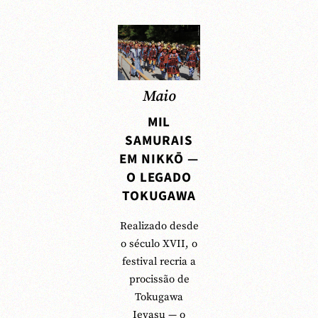
Maio
MIL
SAMURAIS
EM NIKKŌ —
O LEGADO
TOKUGAWA
Realizado desde
o século XVII, o
festival recria a
procissão de
Tokugawa
Ieyasu — o