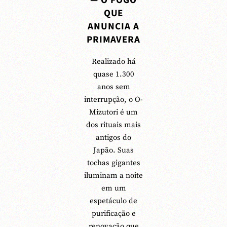
— O FOGO
QUE
ANUNCIA A
PRIMAVERA
Realizado há
quase 1.300
anos sem
interrupção, o O-
Mizutori é um
dos rituais mais
antigos do
Japão. Suas
tochas gigantes
iluminam a noite
em um
espetáculo de
purificação e
renovação que