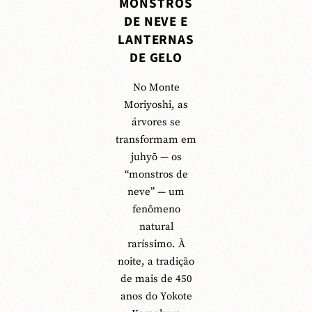
MONSTROS
DE NEVE E
LANTERNAS
DE GELO
No Monte
Moriyoshi, as
árvores se
transformam em
juhyō — os
“monstros de
neve” — um
fenômeno
natural
raríssimo. À
noite, a tradição
de mais de 450
anos do Yokote