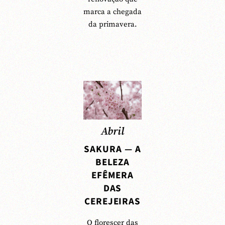
marca a chegada
da primavera.
Abril
SAKURA — A
BELEZA
EFÊMERA
DAS
CEREJEIRAS
O florescer das