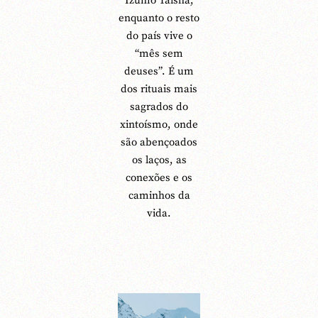
Izumo Taisha,
enquanto o resto
do país vive o
“mês sem
deuses”. É um
dos rituais mais
sagrados do
xintoísmo, onde
são abençoados
os laços, as
conexões e os
caminhos da
vida.