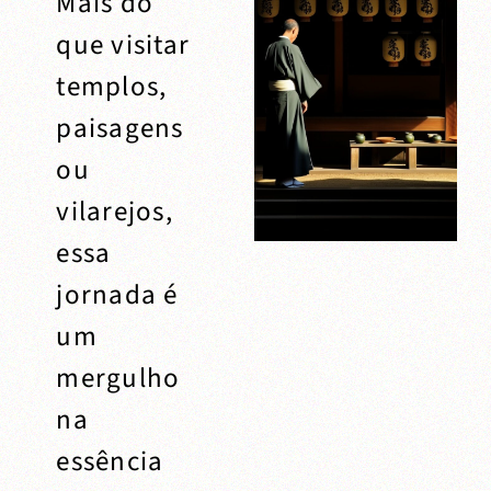
Mais do
que visitar
templos,
paisagens
ou
vilarejos,
essa
jornada é
um
mergulho
na
essência